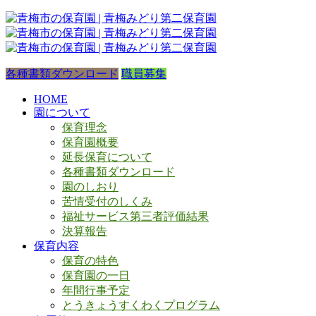
各種書類ダウンロード
職員募集
HOME
園について
保育理念
保育園概要
延長保育について
各種書類ダウンロード
園のしおり
苦情受付のしくみ
福祉サービス第三者評価結果
決算報告
保育内容
保育の特色
保育園の一日
年間行事予定
とうきょうすくわくプログラム