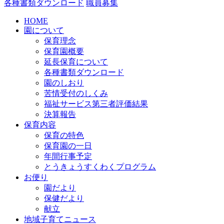
各種書類ダウンロード
職員募集
HOME
園について
保育理念
保育園概要
延長保育について
各種書類ダウンロード
園のしおり
苦情受付のしくみ
福祉サービス第三者評価結果
決算報告
保育内容
保育の特色
保育園の一日
年間行事予定
とうきょうすくわくプログラム
お便り
園だより
保健だより
献立
地域子育てニュース