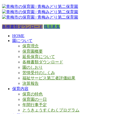
各種書類ダウンロード
職員募集
HOME
園について
保育理念
保育園概要
延長保育について
各種書類ダウンロード
園のしおり
苦情受付のしくみ
福祉サービス第三者評価結果
決算報告
保育内容
保育の特色
保育園の一日
年間行事予定
とうきょうすくわくプログラム