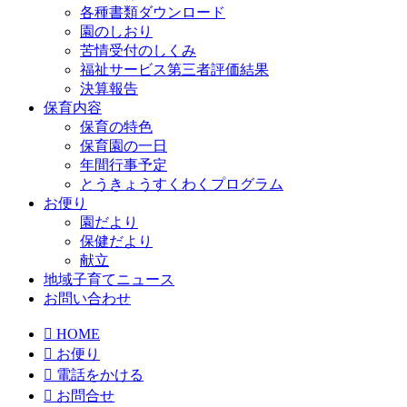
各種書類ダウンロード
園のしおり
苦情受付のしくみ
福祉サービス第三者評価結果
決算報告
保育内容
保育の特色
保育園の一日
年間行事予定
とうきょうすくわくプログラム
お便り
園だより
保健だより
献立
地域子育てニュース
お問い合わせ

HOME

お便り

電話をかける

お問合せ