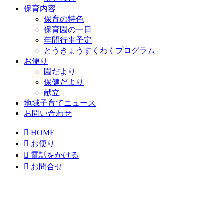
保育内容
保育の特色
保育園の一日
年間行事予定
とうきょうすくわくプログラム
お便り
園だより
保健だより
献立
地域子育てニュース
お問い合わせ

HOME

お便り

電話をかける

お問合せ