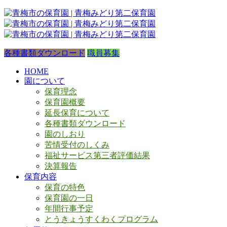
各種書類ダウンロード
職員募集
HOME
園について
保育理念
保育園概要
延長保育について
各種書類ダウンロード
園のしおり
苦情受付のしくみ
福祉サービス第三者評価結果
決算報告
保育内容
保育の特色
保育園の一日
年間行事予定
とうきょうすくわくプログラム